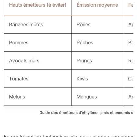
Hauts émetteurs (à éviter)
Émission moyenne
Faib
Bananes mûres
Poires
Agr
Pommes
Pêches
Bai
Avocats mûrs
Prunes
Rai
Tomates
Kiwis
Cer
Melons
Mangues
Ana
Guide des émetteurs d’éthylène : amis et ennemis d
En contrôlant ce facteur invisible, vous ajoutez une corde