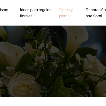
lismo
Ideas para regalos
Flores y
Decoración
florales
plantas
arte floral