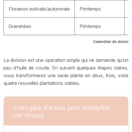
Floraison estivale/automnale
Printemps
F
Graminées
Printemps
T
Calendrier de division
La division est une opération simple qui ne demande qu’un
peu d’huile de coude. En suivant quelques étapes claires,
vous transformerez une seule plante en deux, trois, voire
quatre nouvelles plantations viables.
Votre plan d’action pour multiplier
vos vivaces