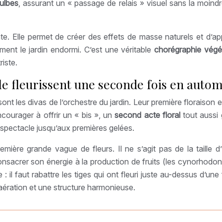
ulbes
, assurant un « passage de relais » visuel sans la moindr
te. Elle permet de créer des effets de masse naturels et d’app
ment le jardin endormi. C’est une véritable
chorégraphie végé
riste.
le fleurissent une seconde fois en auto
 sont les divas de l’orchestre du jardin. Leur première floraison 
ncourager à offrir un « bis », un
second acte floral
tout aussi 
le spectacle jusqu’aux premières gelées.
mière grande vague de fleurs. Il ne s’agit pas de la taille d’h
sacrer son énergie à la production de fruits (les cynorhodons
 : il faut rabattre les tiges qui ont fleuri juste au-dessus d’u
 aération et une structure harmonieuse.