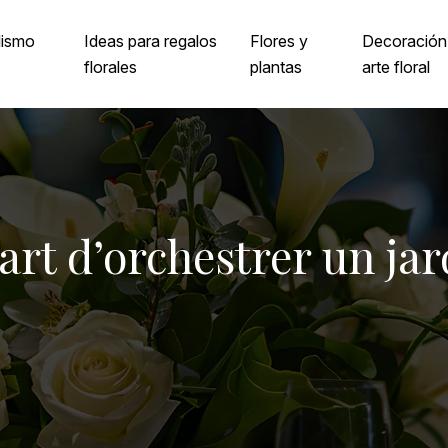
lismo
Ideas para regalos
Flores y
Decoración
florales
plantas
arte floral
l’art d’orchestrer un ja