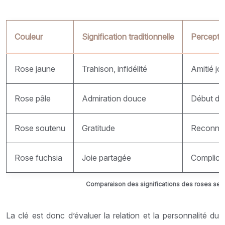
Couleur
Signification traditionnelle
Perceptio
Rose jaune
Trahison, infidélité
Amitié j
Rose pâle
Admiration douce
Début de
Rose soutenu
Gratitude
Reconna
Rose fuchsia
Joie partagée
Complici
Comparaison des significations des roses selo
La clé est donc d’évaluer la relation et la personnalité du